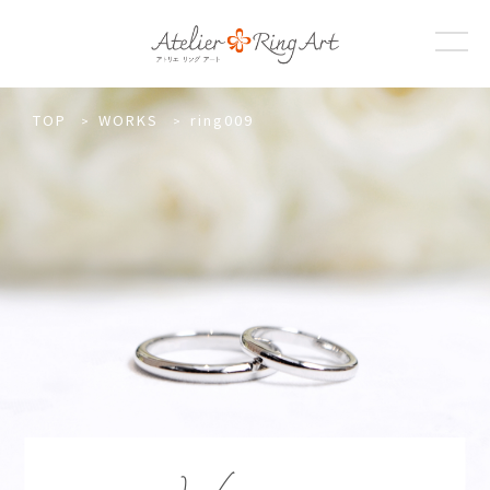
TOP
WORKS
ring009