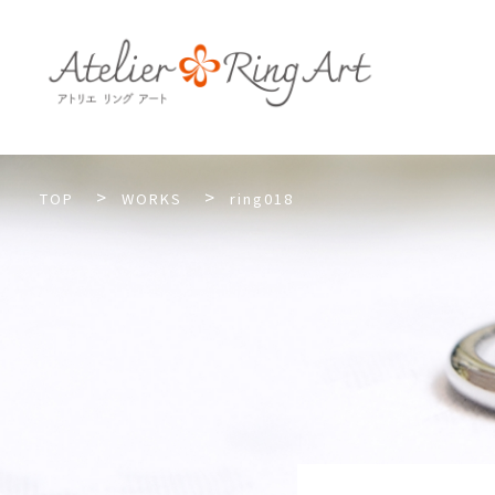
TOP
WORKS
ring018